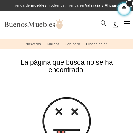
Tienda de
muebles
modernos. Tienda en
Valencia y Alicante
Na
☰
de
pal
Nosotros
....
Marcas
....
Contacto
....
Financiación
La página que busca no se ha
encontrado.