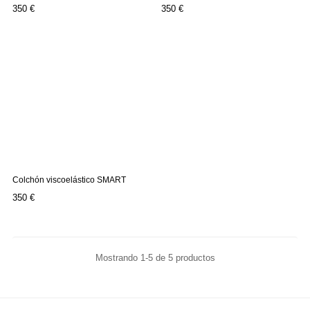
Precio
Precio
350 €
350 €
Colchón viscoelástico SMART
Precio
350 €
Mostrando 1-5 de 5 productos