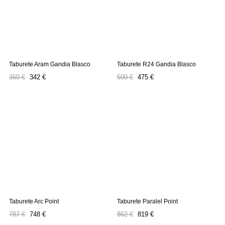
Taburete Aram Gandia Blasco
Taburete R24 Gandia Blasco
Precio
Precio
Precio
Precio
360 €
342 €
500 €
475 €
regular
regular
Taburete Arc Point
Taburete Paralel Point
Precio
Precio
Precio
Precio
787 €
748 €
862 €
819 €
regular
regular