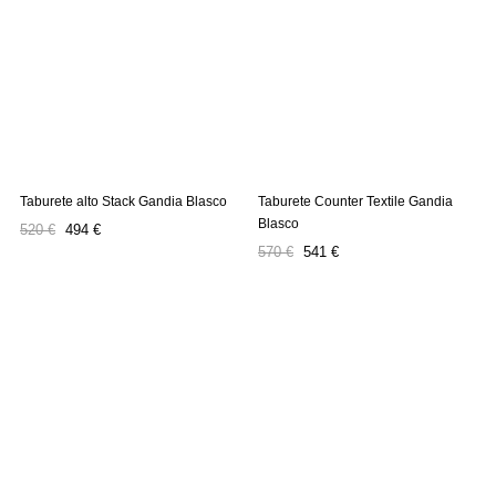
Taburete alto Stack Gandia Blasco
Taburete Counter Textile Gandia
Blasco
Precio
Precio
520 €
494 €
Precio
Precio
regular
570 €
541 €
regular