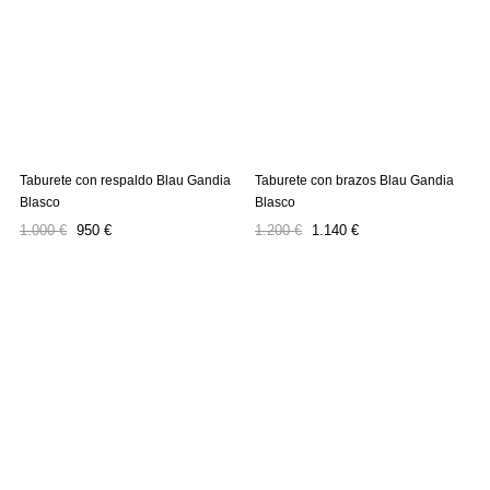
Taburete con respaldo Blau Gandia
Taburete con brazos Blau Gandia
Blasco
Blasco
Precio
Precio
Precio
Precio
1.000 €
950 €
1.200 €
1.140 €
regular
regular