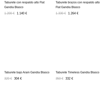
Taburete con respaldo alto Flat
Taburete brazos con respaldo alto
Gandia Blasco
Flat Gandia Blasco
Precio
Precio
Precio
Precio
1.200 €
1.140 €
1.330 €
1.264 €
regular
regular
Taburete bajo Aram Gandia Blasco
Taburete Timeless Gandia Blasco
Precio
Precio
Precio
Precio
320 €
304 €
350 €
332 €
regular
regular