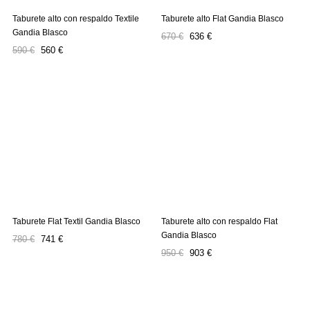
Taburete alto con respaldo Textile
Taburete alto Flat Gandia Blasco
Gandia Blasco
Precio
Precio
670 €
636 €
Precio
Precio
regular
590 €
560 €
regular
Taburete Flat Textil Gandia Blasco
Taburete alto con respaldo Flat
Gandia Blasco
Precio
Precio
780 €
741 €
Precio
Precio
regular
950 €
903 €
regular