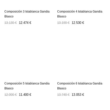
Composición 3 Islablanca Gandia
Composición 4 Islablanca Gandia
Blasco
Blasco
Precio
Precio
Precio
Precio
13.130 €
12.474 €
13.190 €
12.530 €
regular
regular
Composición 5 Islablanca Gandia
Composición 6 Islablanca Gandia
Blasco
Blasco
Precio
Precio
Precio
Precio
12.000 €
11.400 €
13.740 €
13.053 €
regular
regular