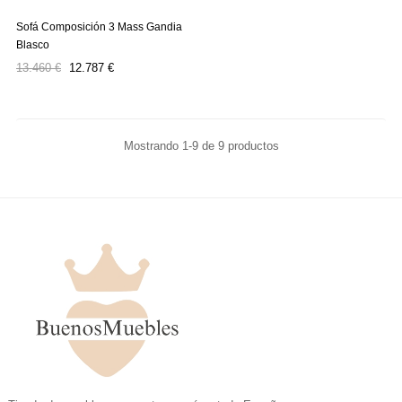
Sofá Composición 3 Mass Gandia
Blasco
Precio
Precio
13.460 €
12.787 €
regular
Mostrando 1-9 de 9 productos
.