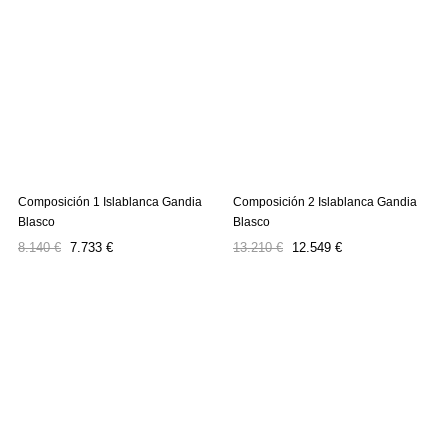
Composición 1 Islablanca Gandia
Composición 2 Islablanca Gandia
Blasco
Blasco
Precio
Precio
Precio
Precio
8.140 €
7.733 €
13.210 €
12.549 €
regular
regular