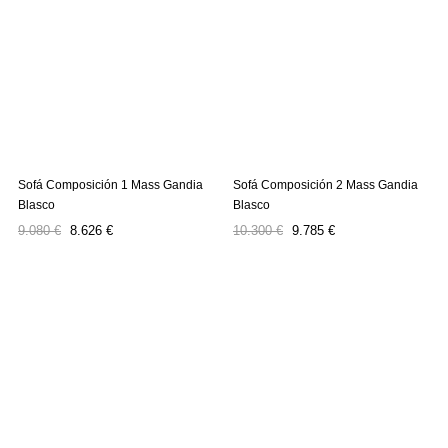
Sofá Composición 1 Mass Gandia
Sofá Composición 2 Mass Gandia
Blasco
Blasco
Precio
Precio
Precio
Precio
9.080 €
8.626 €
10.300 €
9.785 €
regular
regular