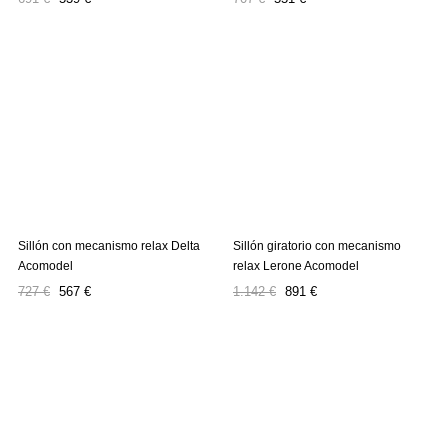
regular
regular
Sillón con mecanismo relax Delta
Sillón giratorio con mecanismo
Acomodel
relax Lerone Acomodel
Precio
Precio
Precio
Precio
727 €
567 €
1.142 €
891 €
regular
regular