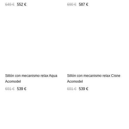
Precio
Precio
Precio
Precio
649 €
552 €
690 €
587 €
regular
regular
Sillón con mecanismo relax Aqua
Sillón con mecanismo relax Cisne
Acomodel
Acomodel
Precio
Precio
Precio
Precio
691 €
539 €
691 €
539 €
regular
regular