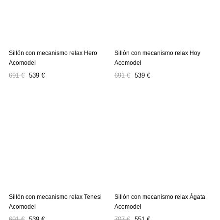
Sillón con mecanismo relax Hero
Sillón con mecanismo relax Hoy
Acomodel
Acomodel
Precio
Precio
Precio
Precio
691 €
539 €
691 €
539 €
regular
regular
Sillón con mecanismo relax Tenesi
Sillón con mecanismo relax Ágata
Acomodel
Acomodel
Precio
Precio
Precio
Precio
691 €
539 €
707 €
551 €