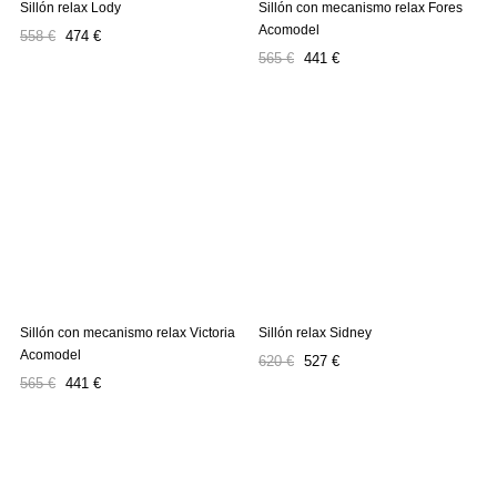
Sillón relax Lody
Sillón con mecanismo relax Fores
Acomodel
Precio
Precio
558 €
474 €
Precio
Precio
regular
565 €
441 €
regular
Sillón con mecanismo relax Victoria
Sillón relax Sidney
Acomodel
Precio
Precio
620 €
527 €
Precio
Precio
regular
565 €
441 €
regular