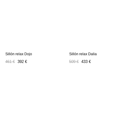
Sillón relax Dojo
Sillón relax Dalia
Precio
Precio
Precio
Precio
461 €
392 €
509 €
433 €
regular
regular