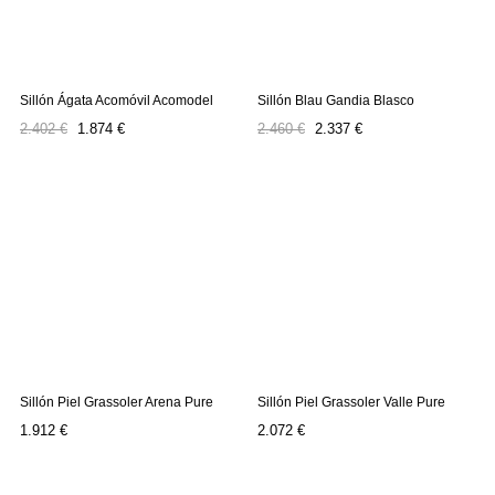
Sillón Ágata Acomóvil Acomodel
Sillón Blau Gandia Blasco
Precio
Precio
Precio
Precio
2.402 €
1.874 €
2.460 €
2.337 €
regular
regular
Sillón Piel Grassoler Arena Pure
Sillón Piel Grassoler Valle Pure
Precio
Precio
1.912 €
2.072 €