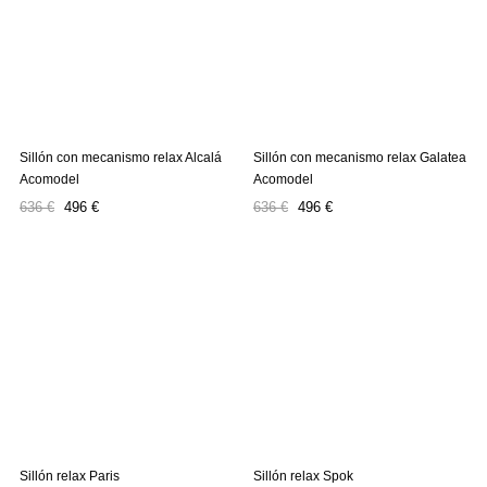
Sillón con mecanismo relax Alcalá
Sillón con mecanismo relax Galatea
Acomodel
Acomodel
Precio
Precio
Precio
Precio
636 €
496 €
636 €
496 €
regular
regular
Sillón relax Paris
Sillón relax Spok