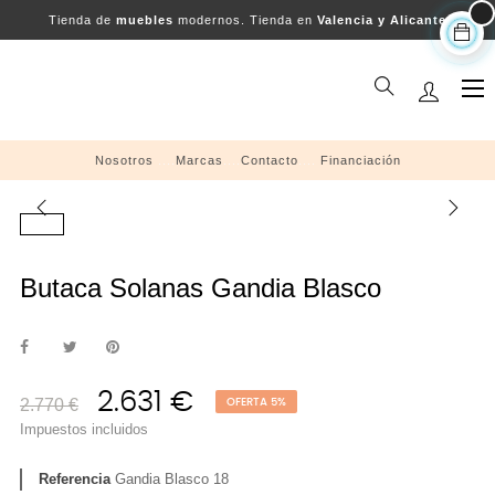
Tienda de
muebles
modernos. Tienda en
Valencia y Alicante
Na
☰
de
pal
Nosotros
....
Marcas
....
Contacto
....
Financiación
Butaca Solanas Gandia Blasco
2.631 €
2.770 €
OFERTA 5%
Impuestos incluidos
Referencia
Gandia Blasco 18