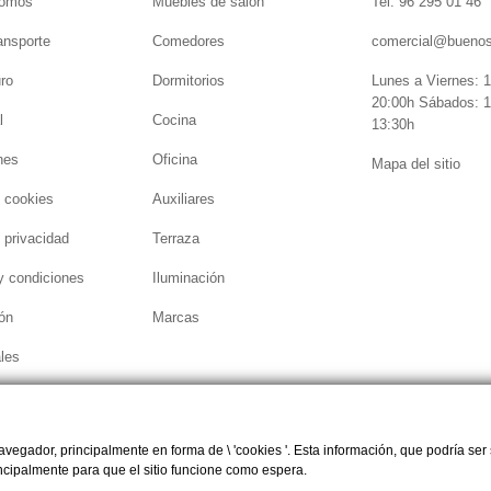
somos
Muebles de salón
Tel: 96 295 01 46
ansporte
Comedores
comercial@bueno
ro
Dormitorios
Lunes a Viernes: 1
20:00h Sábados: 1
l
Cocina
13:30h
nes
Oficina
Mapa del sitio
e cookies
Auxiliares
e privacidad
Terraza
y condiciones
Iluminación
ón
Marcas
les
egador, principalmente en forma de \ 'cookies '. Esta información, que podría ser 
rincipalmente para que el sitio funcione como espera.