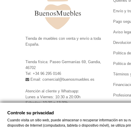
Quiénes 
Envío y tr
Pago segu
Aviso lega
.
Tienda de muebles con venta y envío a toda
Devolucio
España.
.
Politica d
Tienda física: Paseo Germanías 69, Gandia,
Politica d
46702
Tel: +34 96 295 0146
Términos 
Email: comercial
@buenosmuebles.es
Financiaci
.
Atención al cliente y Whatsapp:
Profesiona
Lunes a Viernes: 10:30 a 20:00h
Sábados: 10:30 a 13:30h
Controle su privacidad
Cuando visita un sitio web, puede almacenar o recuperar información en su nav
Controle su privacidad
dispositivo de Internet (computadora, tableta o dispositivo móvil), se utiliza p