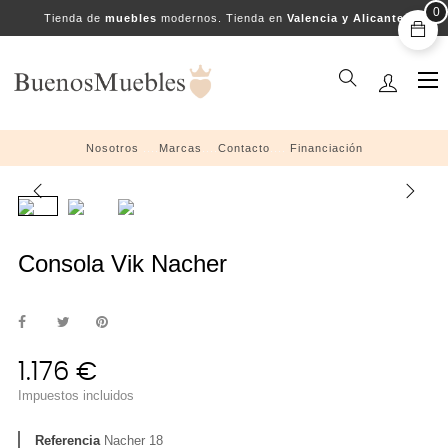
0
Tienda de
muebles
modernos. Tienda en
Valencia y Alicante
Na
☰
de
pal
Nosotros
....
Marcas
....
Contacto
....
Financiación
Consola Vik Nacher
1.176 €
Impuestos incluidos
Referencia
Nacher 18