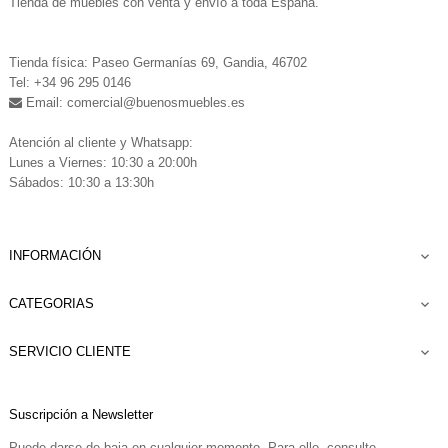
Tienda de muebles con venta y envío a toda España.
.
Tienda física: Paseo Germanías 69, Gandia, 46702
Tel: +34 96 295 0146
Email: comercial
@buenosmuebles.es
.
Atención al cliente y Whatsapp:
Lunes a Viernes: 10:30 a 20:00h
Sábados: 10:30 a 13:30h
INFORMACIÓN

CATEGORIAS

SERVICIO CLIENTE

Suscripción a Newsletter
Puede darse de baja en cualquier momento. Para ello, consulte