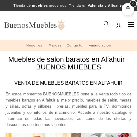
0
Tienda de
muebles
modernos. Tienda en
Valencia y Alicante
Na
☰
de
pal
Nosotros
....
Marcas
....
Contacto
....
Financiación
Muebles de salon baratos en Alfahuir -
BUENOS MUEBLES
VENTA DE MUEBLES BARATOS EN ALFAHUIR
En estos momentos BUENOSMUEBLES pone a la venta todo tipo de
muebles baratos en Alfahuir al mejor precio, muebles de salón, mesas
y sillas, sofás y sillones, librerías, muebles para la TV, dormitorios
juveniles y dormitorios de matrimonio. Accede a nuestro catálogo e
infórmate de todas las novedades, así como de las ofertas y
descuentos que tenemos vigentes.