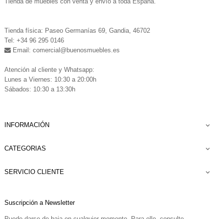
Tienda de muebles con venta y envío a toda España.
.
Tienda física: Paseo Germanías 69, Gandia, 46702
Tel: +34 96 295 0146
Email: comercial
@buenosmuebles.es
.
Atención al cliente y Whatsapp:
Lunes a Viernes: 10:30 a 20:00h
Sábados: 10:30 a 13:30h
INFORMACIÓN

CATEGORIAS

SERVICIO CLIENTE

Suscripción a Newsletter
Puede darse de baja en cualquier momento. Para ello, consulte