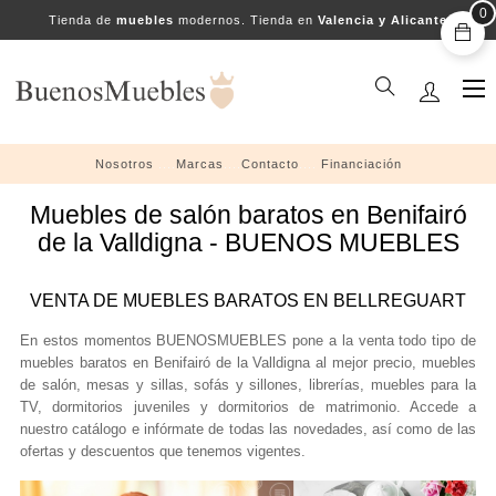
0
Tienda de
muebles
modernos. Tienda en
Valencia y Alicante
Na
☰
de
pal
Nosotros
....
Marcas
....
Contacto
....
Financiación
Muebles de salón baratos en Benifairó
de la Valldigna - BUENOS MUEBLES
VENTA DE MUEBLES BARATOS EN BELLREGUART
En estos momentos BUENOSMUEBLES pone a la venta todo tipo de
muebles baratos en Benifairó de la Valldigna al mejor precio, muebles
de salón, mesas y sillas, sofás y sillones, librerías, muebles para la
TV, dormitorios juveniles y dormitorios de matrimonio. Accede a
nuestro catálogo e infórmate de todas las novedades, así como de las
ofertas y descuentos que tenemos vigentes.