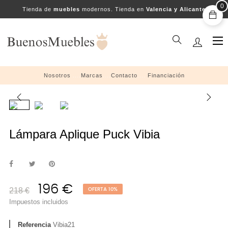
0
Tienda de
muebles
modernos. Tienda en
Valencia y Alicante
Na
☰
de
pal
Nosotros
....
Marcas
....
Contacto
....
Financiación
Lámpara Aplique Puck Vibia
196 €
218 €
OFERTA 10%
Impuestos incluidos
Referencia
Vibia21