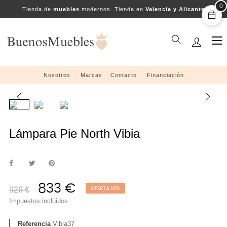
0
Tienda de
muebles
modernos. Tienda en
Valencia y Alicante
Na
☰
de
pal
Nosotros
....
Marcas
....
Contacto
....
Financiación
Lámpara Pie North Vibia
833 €
926 €
OFERTA 10%
Impuestos incluidos
Referencia
Vibia37