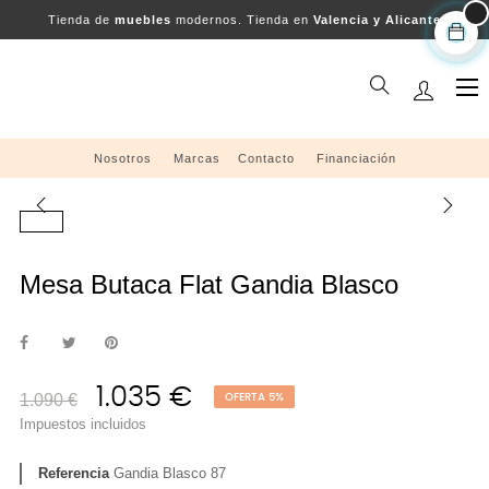
Tienda de
muebles
modernos. Tienda en
Valencia y Alicante
Na
☰
de
pal
Nosotros
....
Marcas
....
Contacto
....
Financiación
Mesa Butaca Flat Gandia Blasco
1.035 €
1.090 €
OFERTA 5%
Impuestos incluidos
Referencia
Gandia Blasco 87