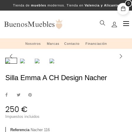
0
Tienda de
muebles
modernos. Tienda en
Valencia y Alicante
Na
☰
de
pal
Nosotros
....
Marcas
....
Contacto
....
Financiación
Silla Emma A CH Design Nacher
250 €
Impuestos incluidos
Referencia
Nacher 116