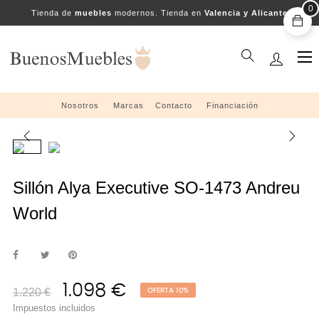
0
Tienda de
muebles
modernos. Tienda en
Valencia y Alicante
Na
☰
de
pal
Nosotros
....
Marcas
....
Contacto
....
Financiación
Sillón Alya Executive SO-1473 Andreu
World
1.098 €
1.220 €
OFERTA 10%
Impuestos incluidos