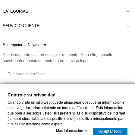
CATEGORIAS

SERVICIO CLIENTE

Suscripción a Newsletter
Puede darse de baja en cualquier momento. Para ello, consulte
nuestra información de contacto en el aviso legal.
Quiero recibir el boletín
Controle su privacidad
Cuando visita un sitio web, puede almacenar o recuperar información en
su navegador, principalmente en forma de \ 'cookies '. Esta información,
Facebook
Instagram
que podría ser sobre usted, sus preferencias o su dispositivo de Internet
(computadora, tableta o dispositivo móvil), se utiliza principalmente para
que el sitio funcione como espera.
Controle su privacidad
Más información
Aceptar todo