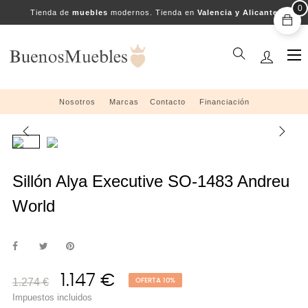
0
Tienda de
muebles
modernos. Tienda en
Valencia y Alicante
Na
☰
de
pal
Nosotros
....
Marcas
....
Contacto
....
Financiación
Sillón Alya Executive SO-1483 Andreu
World
1.147 €
1.274 €
OFERTA 10%
Impuestos incluidos