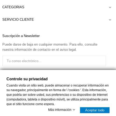
CATEGORIAS

SERVICIO CLIENTE

Suscripción a Newsletter
Puede darse de baja en cualquier momento. Para ello, consulte
nuestra información de contacto en el aviso legal.
Quiero recibir el boletín
Controle su privacidad
Cuando visita un sitio web, puede almacenar o recuperar información en
su navegador, principalmente en forma de \ 'cookies '. Esta información,
Facebook
Instagram
que podría ser sobre usted, sus preferencias o su dispositivo de Internet
(computadora, tableta o dispositivo móvil), se utiliza principalmente para
que el sitio funcione como espera.
Controle su privacidad
Más información
Aceptar todo