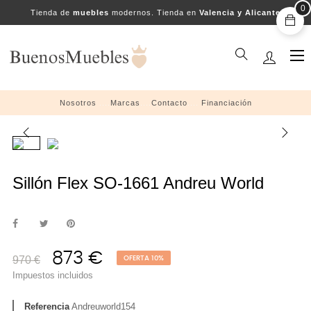
0
Tienda de
muebles
modernos. Tienda en
Valencia y Alicante
Na
☰
de
pal
Nosotros
....
Marcas
....
Contacto
....
Financiación
Sillón Flex SO-1661 Andreu World
873 €
970 €
OFERTA 10%
Impuestos incluidos
Referencia
Andreuworld154