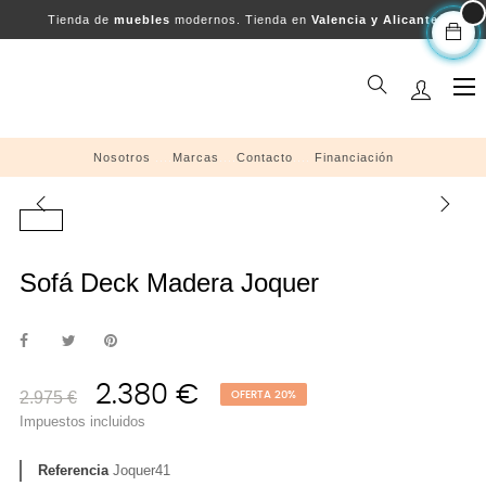
Tienda de
muebles
modernos. Tienda en
Valencia y Alicante
Na
☰
de
pal
Nosotros
....
Marcas
....
Contacto
....
Financiación
Sofá Deck Madera Joquer
2.380 €
2.975 €
OFERTA 20%
Impuestos incluidos
Referencia
Joquer41