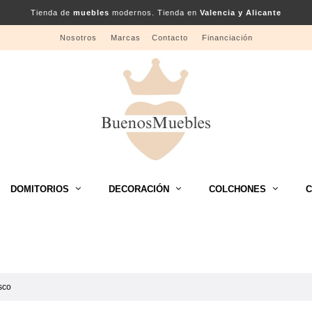
Tienda de
muebles
modernos. Tienda en
Valencia y Alicante
Nosotros
....
Marcas
....
Contacto
....
Financiación
DOMITORIOS
DECORACIÓN
COLCHONES
C
sco