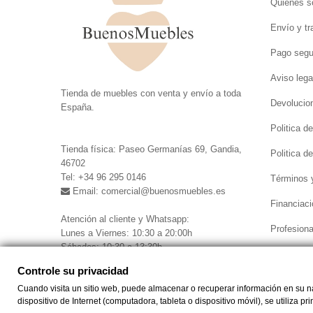
Quiénes 
Envío y tr
Pago segu
Aviso lega
.
Tienda de muebles con venta y envío a toda
Devolucio
España.
.
Politica d
Tienda física: Paseo Germanías 69, Gandia,
Politica d
46702
Tel: +34 96 295 0146
Términos 
Email: comercial
@buenosmuebles.es
Financiaci
.
Atención al cliente y Whatsapp:
Profesiona
Lunes a Viernes: 10:30 a 20:00h
Sábados: 10:30 a 13:30h
Controle su privacidad
Cuando visita un sitio web, puede almacenar o recuperar información en su nav
Controle su privacidad
dispositivo de Internet (computadora, tableta o dispositivo móvil), se utiliza p