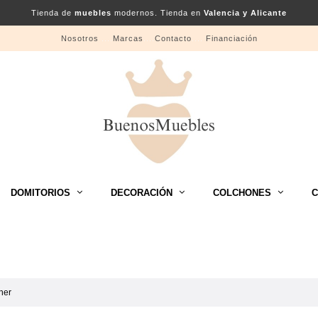
Tienda de
muebles
modernos. Tienda en
Valencia y Alicante
Nosotros
....
Marcas
....
Contacto
....
Financiación
DOMITORIOS
DECORACIÓN
COLCHONES
C
her