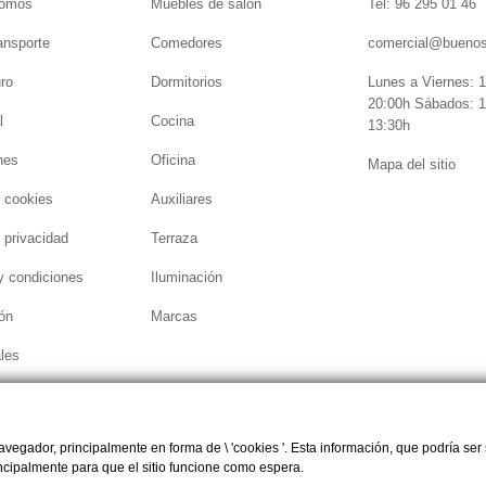
somos
Muebles de salón
Tel: 96 295 01 46
ansporte
Comedores
comercial@bueno
ro
Dormitorios
Lunes a Viernes: 1
20:00h Sábados: 1
l
Cocina
13:30h
nes
Oficina
Mapa del sitio
e cookies
Auxiliares
e privacidad
Terraza
y condiciones
Iluminación
ón
Marcas
les
egador, principalmente en forma de \ 'cookies '. Esta información, que podría ser 
rincipalmente para que el sitio funcione como espera.