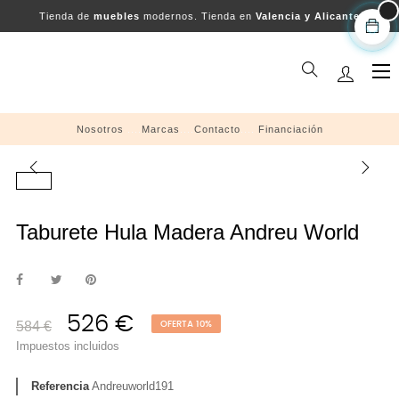
Tienda de
muebles
modernos. Tienda en
Valencia y Alicante
Na
☰
de
pal
Nosotros
....
Marcas
....
Contacto
....
Financiación
Taburete Hula Madera Andreu World
526 €
584 €
OFERTA 10%
Impuestos incluidos
Referencia
Andreuworld191